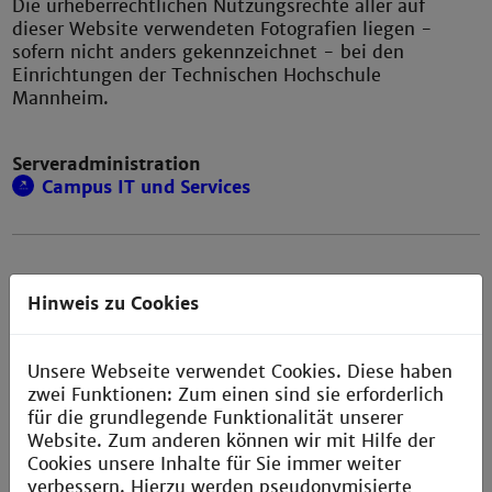
Die urheberrechtlichen Nutzungsrechte aller auf
dieser Website verwendeten Fotografien liegen -
sofern nicht anders gekennzeichnet - bei den
Einrichtungen der Technischen Hochschule
Mannheim.
Serveradministration
Campus IT und Services
Haftungsausschluss
Hinweis zu Cookies
Bei eigenen Inhalten
Die Inhalte dieser Website werden mit größtmöglicher
Unsere Webseite verwendet Cookies. Diese haben
Sorgfalt recherchiert und implementiert. Fehler im
zwei Funktionen: Zum einen sind sie erforderlich
Bearbeitungsvorgang sind dennoch nicht
für die grundlegende Funktionalität unserer
auszuschließen. Hinweise und Korrekturen senden Sie
Website. Zum anderen können wir mit Hilfe der
bitte an den WWW-Beauftragten. Eine Haftung für
Cookies unsere Inhalte für Sie immer weiter
die Richtigkeit, Vollständigkeit und Aktualität dieser
verbessern. Hierzu werden pseudonymisierte