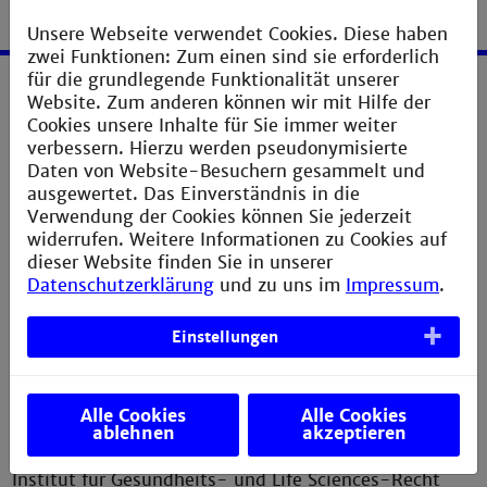
Unsere Webseite verwendet Cookies. Diese haben
zwei Funktionen: Zum einen sind sie erforderlich
für die grundlegende Funktionalität unserer
Website. Zum anderen können wir mit Hilfe der
Service
Cookies unsere Inhalte für Sie immer weiter
verbessern. Hierzu werden pseudonymisierte
Impressum
Daten von Website-Besuchern gesammelt und
ausgewertet. Das Einverständnis in die
Erklärung zur Barrierefreiheit
Verwendung der Cookies können Sie jederzeit
Datenschutzerklärung
widerrufen. Weitere Informationen zu Cookies auf
dieser Website finden Sie in unserer
Sitemap
Datenschutzerklärung
und zu uns im
Impressum
.
Anfahrt
Verbesserungsvorschlag melden
Einstellungen
Alle Cookies
Alle Cookies
ablehnen
akzeptieren
Kontakt
Institut für Gesundheits- und Life Sciences-Recht