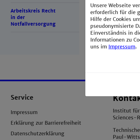
Unsere Webseite ver
Arbeitskreis Recht
erforderlich für di
in der
Hilfe der Cookies un
Notfallversorgung
pseudonymisierte D
Einverständnis in d
Informationen zu Co
uns im
Impressum
.
Service
Konta
Institut fü
Impressum
Sciences-
Erklärung zur Barrierefreiheit
Technisch
Datenschutzerklärung
Paul-Witt