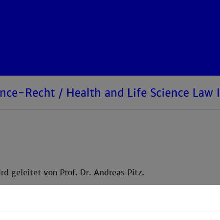
ence-Recht / Health and Life Science Law I
ird geleitet von Prof. Dr. Andreas Pitz.
eas Pitz, Gesundheitsrecht, Sozialrecht und Non-Profit-Re
28,
pitz@th-mannheim.de