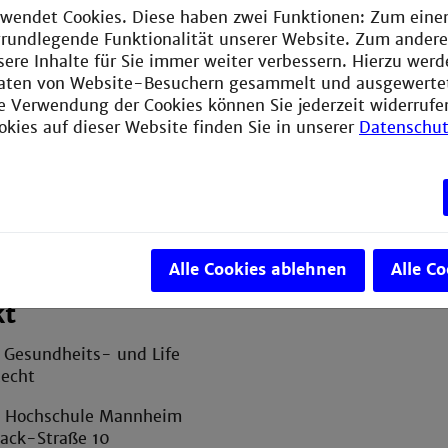
wendet Cookies. Diese haben zwei Funktionen: Zum einen
e grundlegende Funktionalität unserer Website. Zum ander
sere Inhalte für Sie immer weiter verbessern. Hierzu wer
aten von Website-Besuchern gesammelt und ausgewerte
ie Verwendung der Cookies können Sie jederzeit widerrufe
okies auf dieser Website finden Sie in unserer
Datenschut
Alle Cookies ablehnen
Alle C
kt
r Gesundheits- und Life
Recht
e Hochschule Mannheim
sack-Straße 10