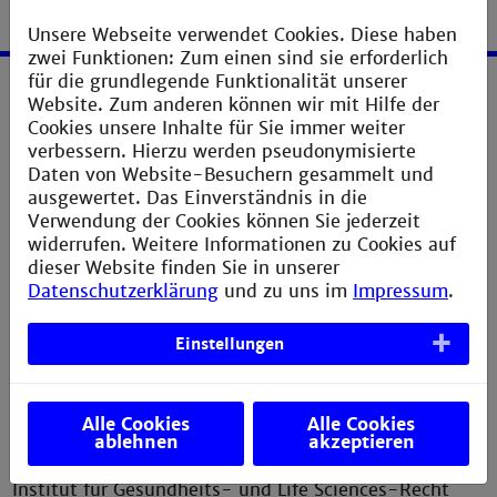
Unsere Webseite verwendet Cookies. Diese haben
zwei Funktionen: Zum einen sind sie erforderlich
für die grundlegende Funktionalität unserer
Website. Zum anderen können wir mit Hilfe der
Service
Cookies unsere Inhalte für Sie immer weiter
verbessern. Hierzu werden pseudonymisierte
Impressum
Daten von Website-Besuchern gesammelt und
ausgewertet. Das Einverständnis in die
Erklärung zur Barrierefreiheit
Verwendung der Cookies können Sie jederzeit
Datenschutzerklärung
widerrufen. Weitere Informationen zu Cookies auf
dieser Website finden Sie in unserer
Sitemap
Datenschutzerklärung
und zu uns im
Impressum
.
Anfahrt
Verbesserungsvorschlag melden
Einstellungen
Alle Cookies
Alle Cookies
ablehnen
akzeptieren
Kontakt
Institut für Gesundheits- und Life Sciences-Recht