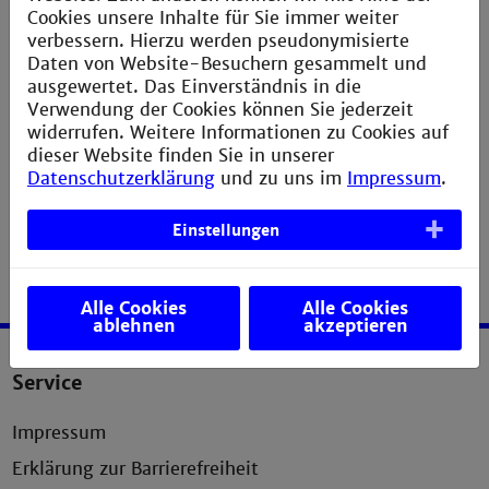
und internationalen Regelungsvorhaben Stellung
Cookies unsere Inhalte für Sie immer weiter
nehmen,
verbessern. Hierzu werden pseudonymisierte
Daten von Website-Besuchern gesammelt und
ausgewertet. Das Einverständnis in die
in Lehre, Forschung und Weiterbildung tätig
Verwendung der Cookies können Sie jederzeit
werden und an die Öffentlichkeit treten.
widerrufen. Weitere Informationen zu Cookies auf
dieser Website finden Sie in unserer
Datenschutzerklärung
und zu uns im
Impressum
.
Einstellungen
Alle Cookies
Alle Cookies
ablehnen
akzeptieren
Service
Impressum
Erklärung zur Barrierefreiheit