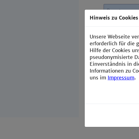
Benutzernam
Hinweis zu Cookies
Passwort:
Unsere Webseite ver
Anmelde
erforderlich für di
Hilfe der Cookies un
pseudonymisierte D
Einverständnis in d
Informationen zu Co
Hinweis:
Bitte
uns im
Impressum
.
Mozilla, Opera
kommt es zu Ze
fortsetzen (n