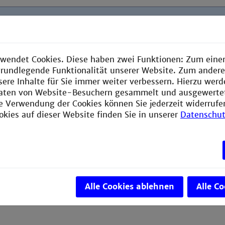
e:
wendet Cookies. Diese haben zwei Funktionen: Zum einen
n
e grundlegende Funktionalität unserer Website. Zum ander
sere Inhalte für Sie immer weiter verbessern. Hierzu wer
aten von Website-Besuchern gesammelt und ausgewerte
ie Verwendung der Cookies können Sie jederzeit widerrufe
okies auf dieser Website finden Sie in unserer
Datenschut
 verwenden Sie für den Zugriff einen regelkonformen Bro
 oder Safari. Beim Zugriff unter Win XP und Internet Expl
rtifikatsfehlern. Diese bitte mit "
Laden dieser Website
icht empfohlen)
" bestätigen.
Alle Cookies ablehnen
Alle C