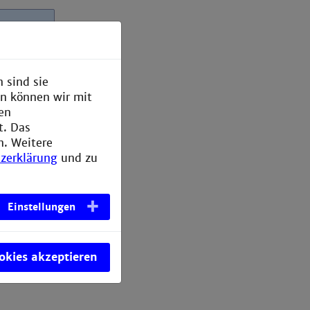
 sind sie
en können wir mit
den
t. Das
n. Weitere
zerklärung
und zu
wser, wie
orer
Einstellungen
ookies akzeptieren