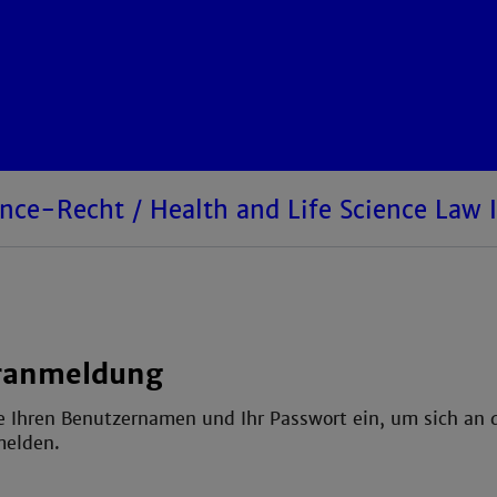
ence-Recht / Health and Life Science Law I
ranmeldung
e Ihren Benutzernamen und Ihr Passwort ein, um sich an 
melden.